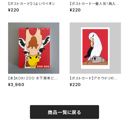
【ポストカード】つよいライオン
【ポストカード一番人気！再入
荷】こどものキリン
¥220
¥220
【本】KOKI ZOO 木下晃希どう
【ポストカード】アホウドリの親
ぶつ画集
子
¥3,960
¥220
商品一覧に戻る