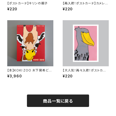
【ポストカード】キリンの親子
【再入荷！ポストカード】カメレオ
ン
¥220
¥220
【本】KOKI ZOO 木下晃希どう
【大人気！再々入荷！ポストカー
ぶつ画集
ド】ハシビロコウ
¥3,960
¥220
商品一覧に戻る